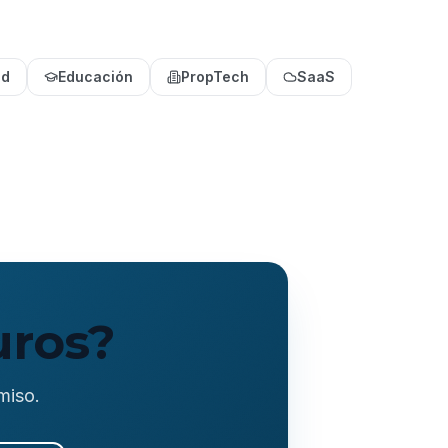
ud
Educación
PropTech
SaaS
uros?
miso.