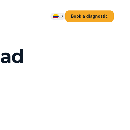
Book a diagnostic
ES
dad