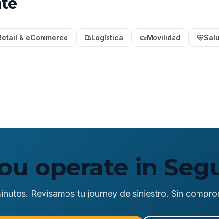
ate
Retail & eCommerce
Logística
Movilidad
Sal
ou operate in Seg
inutos. Revisamos tu journey de siniestro. Sin compro