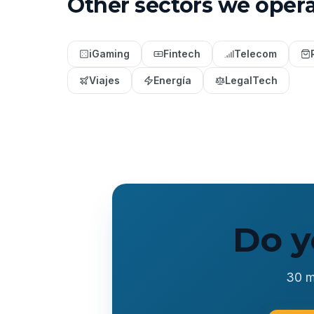
Other sectors we oper
iGaming
Fintech
Telecom
Viajes
Energía
LegalTech
Do y
30 m