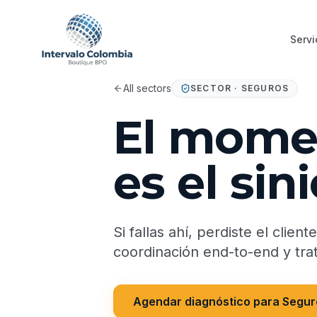
Servi
All sectors
SECTOR · SEGUROS
El momen
es el sini
Si fallas ahí, perdiste el clie
coordinación end-to-end y trat
Agendar diagnóstico para Segur