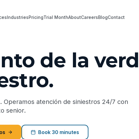
ces
Industries
Pricing
Trial Month
About
Careers
Blog
Contact
to de la ver
estro.
nte. Operamos atención de siniestros 24/7 con
o senior.
os
Book 30 minutes