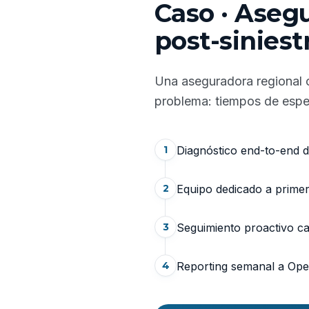
Caso · Aseg
post-siniest
Una aseguradora regional c
problema: tiempos de esper
1
Diagnóstico end-to-end de
2
Equipo dedicado a primer
3
Seguimiento proactivo cad
4
Reporting semanal a Oper